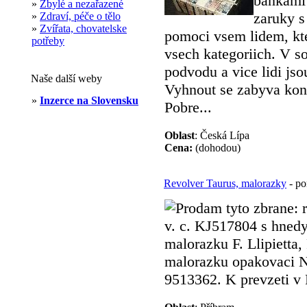
bankami 
»
Zbylé a nezařazené
zaruky s
»
Zdraví, péče o tělo
»
Zvířata, chovatelske
pomoci vsem lidem, kte
potřeby
vsech kategoriich. V s
podvodu a vice lidi js
Naše další weby
Vyhnout se zabyva kon
»
Inzerce na Slovensku
Pobre...
Oblast
: Česká Lípa
Cena:
(dohodou)
Revolver Taurus, malorazky
- po
Prodam tyto zbrane: 
v. c. KJ517804 s hned
malorazku F. Llipietta,
malorazku opakovaci No
9513362. K prevzeti v P