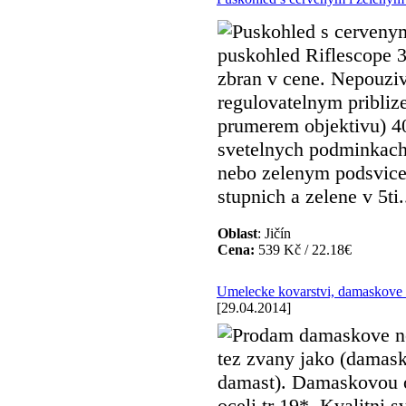
Puskohled s cervenym
puskohled Riflescope 3
zbran v cene. Nepouzi
regulovatelnym pribliz
prumerem objektivu) 40
svetelnych podminkach
nebo zelenym podsvice
stupnich a zelene v 5ti.
Oblast
: Jičín
Cena:
539 Kč / 22.18€
Umelecke kovarstvi, damaskove
[29.04.2014]
Prodam damaskove no
tez zvany jako (damas
damast). Damaskovou oc
oceli tr 19*. Kvalitni