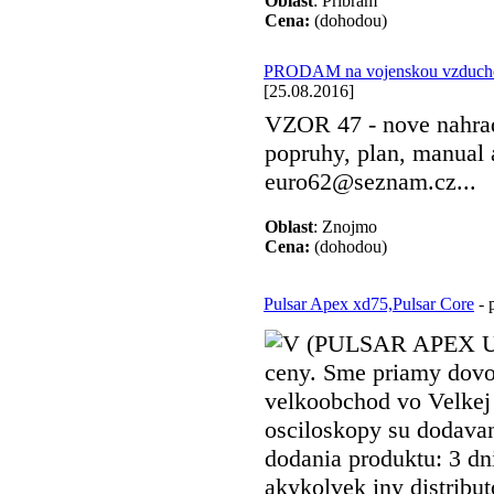
Oblast
: Příbram
Cena:
(dohodou)
PRODAM na vojenskou vzduch
[25.08.2016]
VZOR 47 - nove nahradn
popruhy, plan, manual 
euro62@seznam.cz...
Oblast
: Znojmo
Cena:
(dohodou)
Pulsar Apex xd75,Pulsar Core
- 
V (PULSAR APEX UK
ceny. Sme priamy dovoz
velkoobchod vo Velkej
osciloskopy su dodava
dodania produktu: 3 dni
akykolvek iny distribut