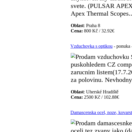
svete. (PULSAR APEX U
Apex Thermal Scopes..
Oblast
: Praha 8
Cena:
800 Kč / 32.92€
Vzduchovka s optikou
- ponuka 
Prodam vzduchovku S
puskohledem CZ compa
zarucnim listem(17.7.2
za polovinu. Nevhodny 
Oblast
: Uherské Hradiště
Cena:
2500 Kč / 102.88€
Damascenska ocel, noze, kovarst
Prodam damascesnke 
oceli tez zvany jako 