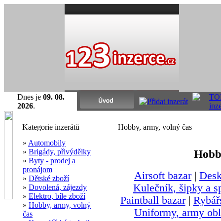
Dnes je
09. 08.
2026
.
Kategorie inzerátů
Hobby, army, volný čas
»
Automobily
»
Brigády, přivýdělky
Hobby
»
Byty - prodej a
pronájom
Airsoft bazar
|
Desk
»
Dětské zboží
Kulečník, šipky a s
»
Dovolená, zájezdy
»
Elektro, bíle zboží
Paintball bazar
|
Rybář
»
Hobby, army, volný
Uniformy, army obl
čas