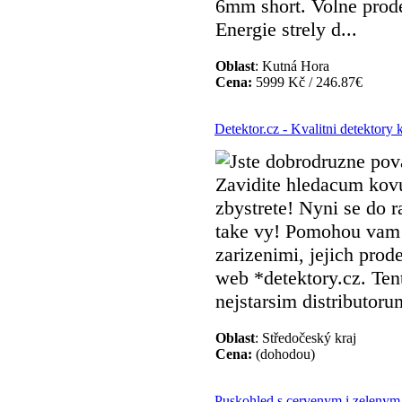
6mm short. Volne prode
Energie strely d...
Oblast
: Kutná Hora
Cena:
5999 Kč / 246.87€
Detektor.cz - Kvalitni detektory
Jste dobrodruzne pov
Zavidite hledacum kovu
zbystrete! Nyni se do 
take vy! Pomohou vam 
zarizenimi, jejich pro
web *detektory.cz. Ten
nejstarsim distributoru
Oblast
: Středočeský kraj
Cena:
(dohodou)
Puskohled s cervenym i zelenym