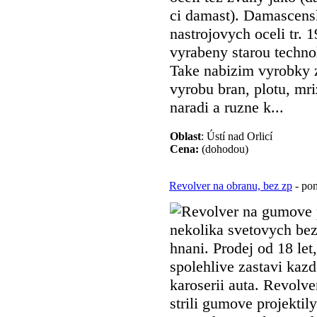
ci damast). Damascensk
nastrojovych oceli tr.
vyrabeny starou technol
Take nabizim vyrobky 
vyrobu bran, plotu, mri
naradi a ruzne k...
Oblast
: Ústí nad Orlicí
Cena:
(dohodou)
Revolver na obranu, bez zp
- pon
Revolver na gumove 
nekolika svetovych bez
hnani. Prodej od 18 let
spolehlive zastavi kazd
karoserii auta. Revolve
strili gumove projekt