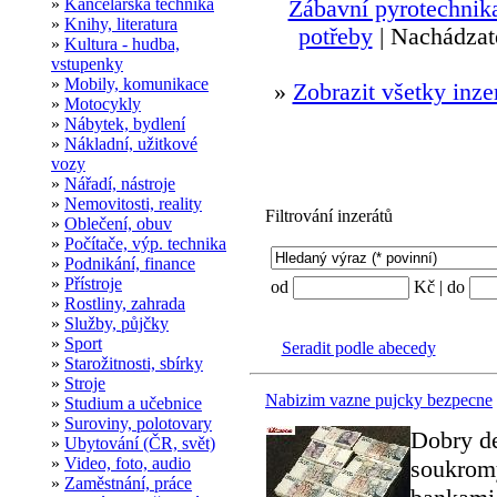
»
Kancelářská technika
Zábavní pyrotechnik
»
Knihy, literatura
potřeby
| Nachádzat
»
Kultura - hudba,
vstupenky
»
Mobily, komunikace
»
Zobrazit všetky inze
»
Motocykly
»
Nábytek, bydlení
»
Nákladní, užitkové
vozy
»
Nářadí, nástroje
»
Nemovitosti, reality
Filtrování inzerátů
»
Oblečení, obuv
»
Počítače, výp. technika
»
Podnikání, finance
»
Přístroje
od
Kč | do
»
Rostliny, zahrada
»
Služby, půjčky
»
Sport
Seradit podle abecedy
»
Starožitnosti, sbírky
»
Stroje
Nabizim vazne pujcky bezpecne
»
Studium a učebnice
»
Suroviny, polotovary
Dobry de
»
Ubytování (ČR, svět)
»
Video, foto, audio
soukromy
»
Zaměstnání, práce