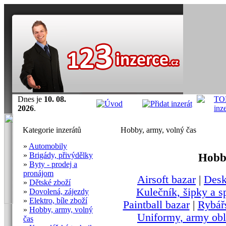
Dnes je
10. 08.
2026
.
Kategorie inzerátů
Hobby, army, volný čas
»
Automobily
»
Brigády, přivýdělky
Hobby
»
Byty - prodej a
pronájom
Airsoft bazar
|
Desk
»
Dětské zboží
Kulečník, šipky a s
»
Dovolená, zájezdy
»
Elektro, bíle zboží
Paintball bazar
|
Rybář
»
Hobby, army, volný
Uniformy, army obl
čas