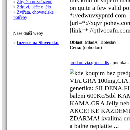
this kind of superb mat
»
Zbylé a nezařazené
on quite a few valid p
»
Zdraví, péče o tělo
»
Zvířata, chovatelske
*://edwuvxypnfd.com
potřeby
[url=*://xqvrlpohev.co
[link=*://qtlvooafu.com
Naše další weby
Oblast
: MladĂˇ Boleslav
»
Inzerce na Slovensku
Cena:
(dohodou)
prodam via.gru cia.lis
- ponuka - 
kde koupim bez pred
VIA.GRA 100mg,CIA.LI
generika: SILDENA.FI
baleni 600Kc/5tbl KAM
KAMA.GRA Jelly nebo 
AKCE! KE KAZDEMU
ZDARMA! kvalitna erek
a balne neplatite ...