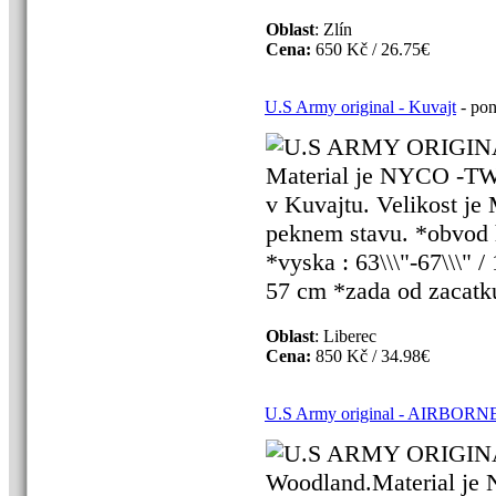
Oblast
: Zlín
Cena:
650 Kč / 26.75€
U.S Army original - Kuvajt
- pon
U.S ARMY ORIGINAL 
Material je NYCO -TWI
v Kuvajtu. Velikost 
peknem stavu. *obvod h
*vyska : 63\\\"-67\\\" 
57 cm *zada od zacatku 
Oblast
: Liberec
Cena:
850 Kč / 34.98€
U.S Army original - AIRBORN
U.S ARMY ORIGINAL
Woodland.Material je