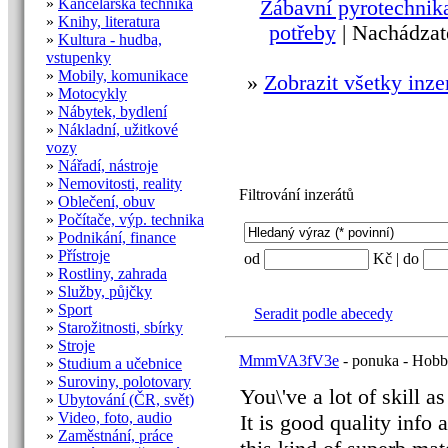
»
Kancelářská technika
Zábavní pyrotechnik
»
Knihy, literatura
potřeby
| Nachádzat
»
Kultura - hudba,
vstupenky
»
Mobily, komunikace
»
Zobrazit všetky inze
»
Motocykly
»
Nábytek, bydlení
»
Nákladní, užitkové
vozy
»
Nářadí, nástroje
»
Nemovitosti, reality
Filtrování inzerátů
»
Oblečení, obuv
»
Počítače, výp. technika
»
Podnikání, finance
»
Přístroje
od
Kč | do
»
Rostliny, zahrada
»
Služby, půjčky
»
Sport
Seradit podle abecedy
»
Starožitnosti, sbírky
»
Stroje
MmmVA3fV3e
- ponuka - Hobby
»
Studium a učebnice
»
Suroviny, polotovary
You\'ve a lot of skill as
»
Ubytování (ČR, svět)
»
Video, foto, audio
It is good quality info 
»
Zaměstnání, práce