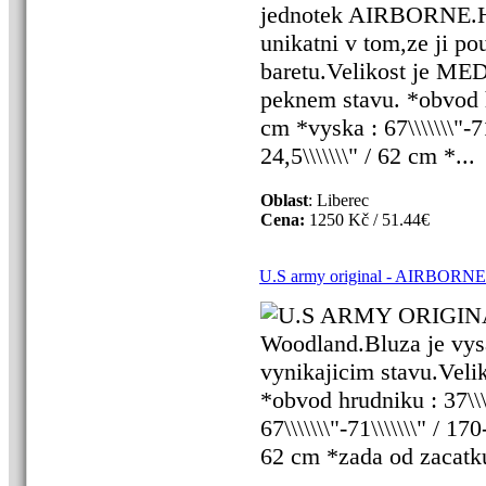
jednotek AIRBORNE.Ho
unikatni v tom,ze ji p
baretu.Velikost je M
peknem stavu. *obvod hru
cm *vyska : 67\\\\\\\"-
24,5\\\\\\\" / 62 cm *...
Oblast
: Liberec
Cena:
1250 Kč / 51.44€
U.S army original - AIRBORNE
U.S ARMY ORIGINA
Woodland.Bluza je vysa
vynikajicim stavu.V
*obvod hrudniku : 37\\\\
67\\\\\\\"-71\\\\\\\" / 1
62 cm *zada od zacatku l