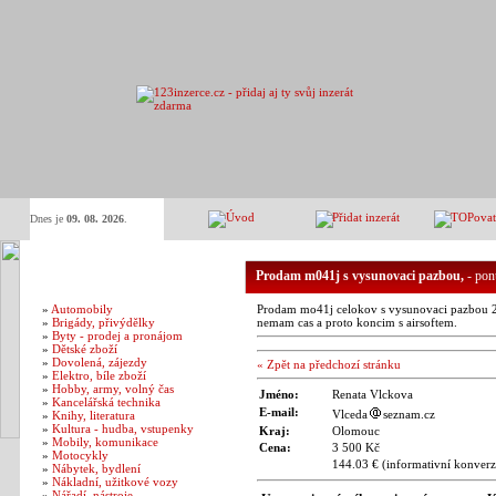
Dnes je
09. 08. 2026
.
Kategorie inzerátů
Prodam m041j s vysunovaci pazbou,
- pon
»
Automobily
Prodam mo41j celokov s vysunovaci pazbou 2za
»
Brigády, přivýdělky
nemam cas a proto koncim s airsoftem.
»
Byty - prodej a pronájom
»
Dětské zboží
»
Dovolená, zájezdy
« Zpět na předchozí stránku
»
Elektro, bíle zboží
»
Hobby, army, volný čas
Jméno:
Renata Vlckova
»
Kancelářská technika
E-mail:
Vlceda
seznam.cz
»
Knihy, literatura
»
Kultura - hudba, vstupenky
Kraj:
Olomouc
»
Mobily, komunikace
Cena:
3 500 Kč
»
Motocykly
144.03 € (informativní konverz
»
Nábytek, bydlení
»
Nákladní, užitkové vozy
»
Nářadí, nástroje