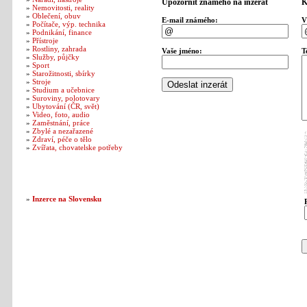
Upozornit známého na inzerát
K
»
Nemovitosti, reality
»
Oblečení, obuv
E-mail známého:
V
»
Počítače, výp. technika
»
Podnikání, finance
»
Přístroje
»
Rostliny, zahrada
Vaše jméno:
T
»
Služby, půjčky
»
Sport
»
Starožitnosti, sbírky
»
Stroje
»
Studium a učebnice
»
Suroviny, polotovary
»
Ubytování (ČR, svět)
»
Video, foto, audio
»
Zaměstnání, práce
»
Zbylé a nezařazené
»
Zdraví, péče o tělo
»
Zvířata, chovatelske potřeby
Naše další weby
»
Inzerce na Slovensku