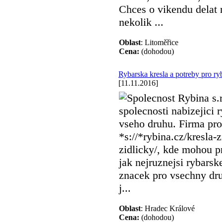
Chces o vikendu delat
nekolik ...
Oblast
: Litoměřice
Cena:
(dohodou)
Rybarska kresla a potreby pro ry
[11.11.2016]
Spolecnost Rybina s.r
spolecnosti nabizejici 
vseho druhu. Firma pro
*s://*rybina.cz/kresla-
zidlicky/, kde mohou pr
jak nejruznejsi rybars
znacek pro vsechny dru
j...
Oblast
: Hradec Králové
Cena:
(dohodou)