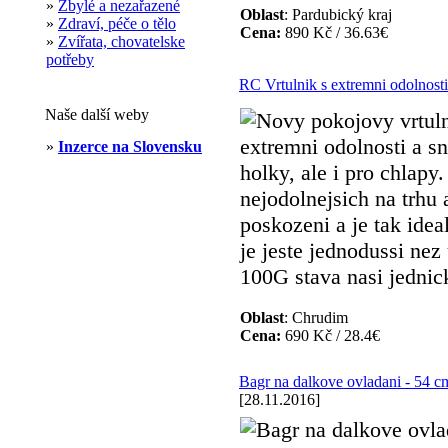
»
Zbylé a nezařazené
Oblast
: Pardubický kraj
»
Zdraví, péče o tělo
Cena:
890 Kč / 36.63€
»
Zvířata, chovatelske
potřeby
RC Vrtulnik s extremni odolnosti
Naše další weby
Novy pokojovy vrtuln
extremni odolnosti a s
»
Inzerce na Slovensku
holky, ale i pro chlapy
nejodolnejsich na trhu 
poskozeni a je tak idea
je jeste jednodussi nez
100G stava nasi jednick
Oblast
: Chrudim
Cena:
690 Kč / 28.4€
Bagr na dalkove ovladani - 54 c
[28.11.2016]
Bagr na dalkove ovla