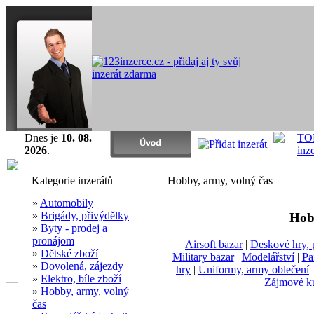
Dnes je
10. 08.
2026
.
Kategorie inzerátů
Hobby, army, volný čas
»
Automobily
»
Brigády, přivýdělky
Hob
»
Byty - prodej a
pronájom
Airsoft bazar
|
Deskové hry, 
»
Dětské zboží
Military bazar
|
Modelářství
|
Pa
»
Dovolená, zájezdy
hry
|
Uniformy, army oblečení
»
Elektro, bíle zboží
Zájmové k
»
Hobby, army, volný
čas