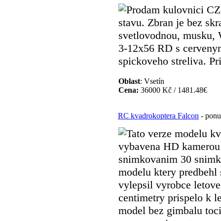
Prodam kulovnici C
stavu. Zbran je bez sk
svetlovodnou, musku,
3-12x56 RD s cervenym
spickoveho streliva. Pr
Oblast
: Vsetín
Cena:
36000 Kč / 1481.48€
RC kvadrokoptera Falcon
- ponu
Tato verze modelu kv
vybavena HD kamerou 
snimkovanim 30 snimku 
modelu ktery predbehl
vylepsil vyrobce letove
centimetry prispelo k le
model bez gimbalu toci