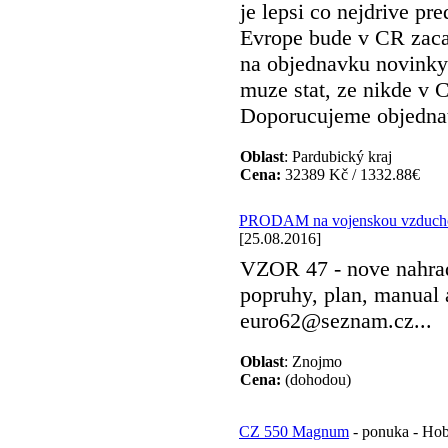
je lepsi co nejdrive pr
Evrope bude v CR zacat
na objednavku novinky
muze stat, ze nikde v
Doporucujeme objednat 
Oblast
: Pardubický kraj
Cena:
32389 Kč / 1332.88€
PRODAM na vojenskou vzduch
[25.08.2016]
VZOR 47 - nove nahradn
popruhy, plan, manual 
euro62@seznam.cz...
Oblast
: Znojmo
Cena:
(dohodou)
CZ 550 Magnum
- ponuka - Hob