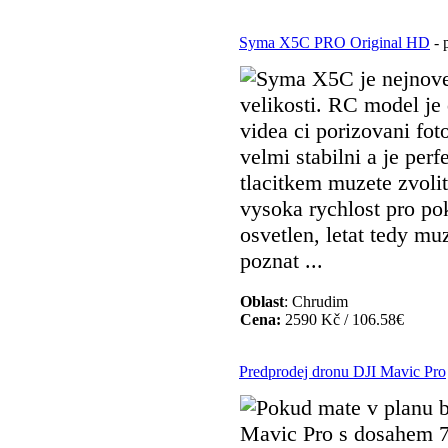
Syma X5C PRO Original HD
- 
Syma X5C je nejnove
velikosti. RC model j
videa ci porizovani fot
velmi stabilni a je per
tlacitkem muzete zvolit
vysoka rychlost pro po
osvetlen, letat tedy muz
poznat ...
Oblast
: Chrudim
Cena:
2590 Kč / 106.58€
Predprodej dronu DJI Mavic Pro
Pokud mate v planu b
Mavic Pro s dosahem 7 