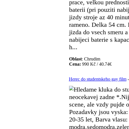
prace, velkou prednost
baterii (pri pouziti na
jizdy stroje az 40 minut
rameno. Delka 54 cm.
jizda do vsech smeru a
nabijeci baterie s kap
h...
Oblast
: Chrudim
Cena:
990 Kč / 40.74€
Herec do studentskeho gay film
-
Hledame kluka do st
neocekavej zadne *.Ni
scene, ale vzdy pujde 
Pozadavky jsou vyska: 
20-35 let, Barva vlasu:
modra,sedomodra,zelen