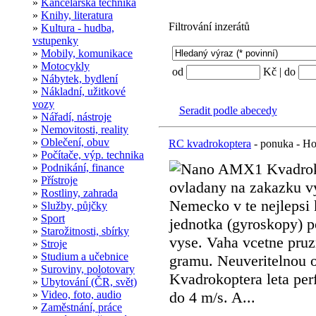
»
Kancelářská technika
»
Knihy, literatura
Filtrování inzerátů
»
Kultura - hudba,
vstupenky
»
Mobily, komunikace
»
Motocykly
od
Kč | do
»
Nábytek, bydlení
»
Nákladní, užitkové
vozy
Seradit podle abecedy
»
Nářadí, nástroje
»
Nemovitosti, reality
»
Oblečení, obuv
RC kvadrokoptera
- ponuka - Ho
»
Počítače, výp. technika
Nano AMX1 Kvadrok
»
Podnikání, finance
»
Přístroje
ovladany na zakazku v
»
Rostliny, zahrada
Nemecko v te nejlepsi k
»
Služby, půjčky
»
Sport
jednotka (gyroskopy) po
»
Starožitnosti, sbírky
vyse. Vaha vcetne pruz
»
Stroje
»
Studium a učebnice
gramu. Neuveritelnou o
»
Suroviny, polotovary
Kvadrokoptera leta perf
»
Ubytování (ČR, svět)
»
Video, foto, audio
do 4 m/s. A...
»
Zaměstnání, práce