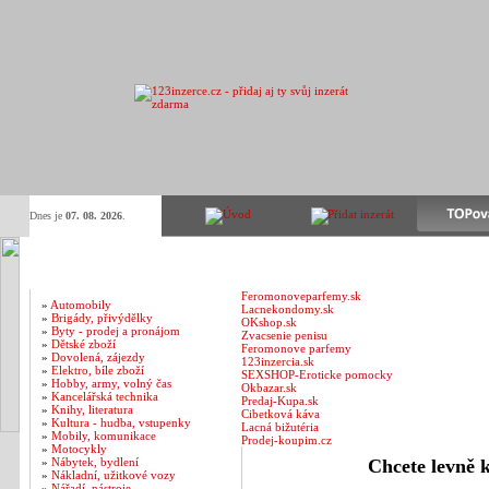
Dnes je
07. 08. 2026
.
Kategorie inzerátů
Vítejte na 123inzerce.cz
- to nejlepší místo p
Feromonoveparfemy.sk
»
Automobily
Lacnekondomy.sk
»
Brigády, přivýdělky
OKshop.sk
»
Byty - prodej a pronájom
Zvacsenie penisu
»
Dětské zboží
Feromonove parfemy
»
Dovolená, zájezdy
123inzercia.sk
»
Elektro, bíle zboží
SEXSHOP-Eroticke pomocky
»
Hobby, army, volný čas
Okbazar.sk
»
Kancelářská technika
Predaj-Kupa.sk
»
Knihy, literatura
Cibetková káva
»
Kultura - hudba, vstupenky
Lacná bižutéria
»
Mobily, komunikace
Prodej-koupim.cz
»
Motocykly
»
Nábytek, bydlení
Chcete levně 
»
Nákladní, užitkové vozy
»
Nářadí, nástroje