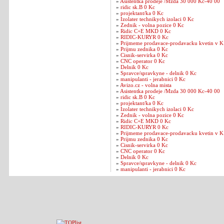
»
Asistentka prodeje /Mzda 30 000 Kc-40 00
»
ridic sk.B 0 Kc
»
projektant/ka 0 Kc
»
Izolater technikych izolaci 0 Kc
»
Zednik - volna pozice 0 Kc
»
Ridic C+E MKD 0 Kc
»
RIDIC-KURYR 0 Kc
»
Prijmeme prodavace-prodavacku kvetin v K
»
Prijmu zednika 0 Kc
»
Cisnik-servirka 0 Kc
»
CNC operator 0 Kc
»
Delnik 0 Kc
»
Spravce/spravkyne - delnik 0 Kc
»
manipulanti - jerabnici 0 Kc
»
Avizo.cz - volna mista
»
Asistentka prodeje /Mzda 30 000 Kc-40 00
»
ridic sk.B 0 Kc
»
projektant/ka 0 Kc
»
Izolater technikych izolaci 0 Kc
»
Zednik - volna pozice 0 Kc
»
Ridic C+E MKD 0 Kc
»
RIDIC-KURYR 0 Kc
»
Prijmeme prodavace-prodavacku kvetin v K
»
Prijmu zednika 0 Kc
»
Cisnik-servirka 0 Kc
»
CNC operator 0 Kc
»
Delnik 0 Kc
»
Spravce/spravkyne - delnik 0 Kc
»
manipulanti - jerabnici 0 Kc