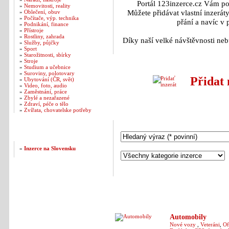
Portál 123inzerce.cz Vám po
»
Nemovitosti, reality
Můžete přidávat vlastní inzerát
»
Oblečení, obuv
»
Počítače, výp. technika
přání a navíc v
»
Podnikání, finance
»
Přístroje
»
Rostliny, zahrada
Díky naší velké návštěvnosti neb
»
Služby, půjčky
»
Sport
»
Starožitnosti, sbírky
»
Stroje
»
Studium a učebnice
»
Suroviny, polotovary
Přidat
»
Ubytování (ČR, svět)
»
Video, foto, audio
»
Zaměstnání, práce
»
Zbylé a nezařazené
»
Zdraví, péče o tělo
»
Zvířata, chovatelske potřeby
Hledání v inzerátech
Naše další weby
»
Inzerce na Slovensku
Automobily
Nové vozy
,
Veteráni
,
Of