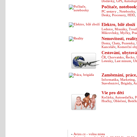
Dodávky
,
GPS
,
Autodop
Počítače, notebook
PC sestavy
,
Notebooky
,
Desky
,
Procesory
,
HDD
,
Elektro, bílé zboží
Lednice
,
Mrazáky
,
Trou
Mikrovlnky
,
Myčky
,
Pra
Nemovitosti, realit
Domy
,
Chaty
,
Pozemky
,
Kanceláře
,
Komerční obj
Cestování, ubytová
ČR
,
Chorvatsko
,
Řecko
,
Letenky
,
Last minute
,
Ub
Zaměstnání, práce,
Informatika
,
Marketing
,
Stavebnictví
,
Brigády
,
Au
Vše pro děti
Kočárky
,
Autosedačky
,
P
Hračky
,
Oblečení
,
Botičk
Nejnovější inzeráty
»
Avizo.cz - volna mista